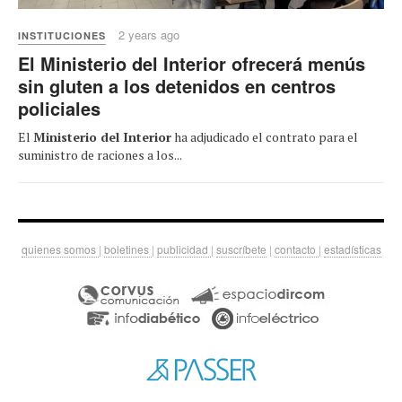
2 years ago
INSTITUCIONES
El Ministerio del Interior ofrecerá menús
sin gluten a los detenidos en centros
policiales
El
Ministerio del Interior
ha adjudicado el contrato para el
suministro de raciones a los...
quienes somos
|
boletines
|
publicidad
|
suscríbete
|
contacto
|
estadísticas