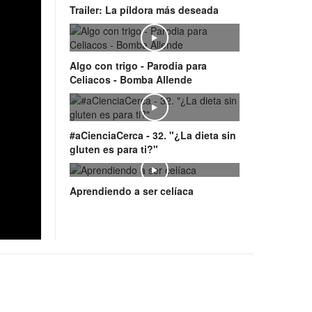
Trailer: La píldora más deseada
Play
Algo con trigo - Parodia para
Celiacos - Bomba Allende
Play
#aCienciaCerca - 32. "¿La dieta sin
gluten es para ti?"
Play
Aprendiendo a ser celíaca
Play
Video: Sabor sin gluten by Schär -
Gnocchi crujientes sin gluten con
merengue de aceite de oliva