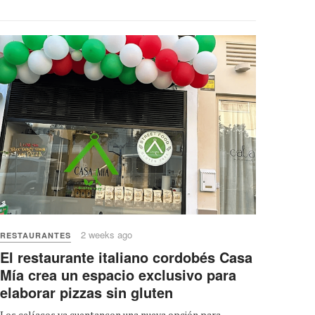
2 weeks ago
RESTAURANTES
El restaurante italiano cordobés Casa
Mía crea un espacio exclusivo para
elaborar pizzas sin gluten
Los celíacos ya cuentancon una nueva opción para