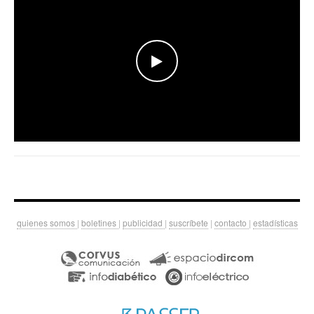
WATCH THE VIDEO
quienes somos
|
boletines
|
publicidad
|
suscríbete
|
contacto
|
estadísticas