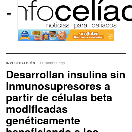
OFF CANVAS
11 months ago
INVESTIGACIÓN
Desarrollan insulina sin
inmunosupresores a
partir de células beta
modificadas
genéticamente
beneficiando a los