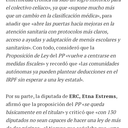
el colectivo celíaco», ya que «supone mucho más
que un cambio en la clasificación médica
», para
añadir que «a
bre las puertas hacia mejoras en la
atención sanitaria con protocolos más claros,
acceso a ayudas y adaptación de menús escolares y
sanitarios
». Con todo, consideró que la
Proposición de Ley
del
PP
«v
uelve a centrarse en
medidas fiscales
» y recordó que «l
as comunidades
autónomas ya pueden plantear deducciones en el
IRPF sin esperar a una ley estatal
».
Por su parte, la diputada de
ERC, Etna Estrems
,
afirmó que la proposición del
PP
«
se queda
básicamente en el titular
» y criticó que «
con 130
diputados no sean capaces de hacer una ley de más
de dos páginas
», al tiempo que señalaba que «
una