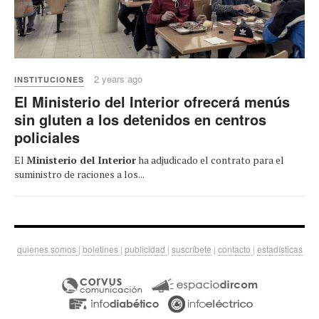
2 years ago
INSTITUCIONES
El Ministerio del Interior ofrecerá menús
sin gluten a los detenidos en centros
policiales
El
Ministerio del Interior
ha adjudicado el contrato para el
suministro de raciones a los...
quienes somos
|
boletines
|
publicidad
|
suscríbete
|
contacto
|
estadísticas