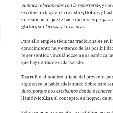
química relacionados con la repostería
», y co
escribió un blog en la revista «
¡Hola!
», y has
en realidad lo que le hace ilusión es preparar
gluten
, sin
lactosa
y sin
azúcar
.
Para ello emplea técnicas tradicionales en i
conocimiento muy extenso de las posibilidad
tener sentido vinculándose a una estética mu
que hay detrás de cada bocado.
Taart
fue el nombre inicial del proyecto, per
alguien se la había adelantado. Sobre este t
duro, porque nos estábamos dando a conocer
llamó
Nicolina
al concepto, en hopnor de su 
Sobre su nuevo proyecto, la pastelera ha exp