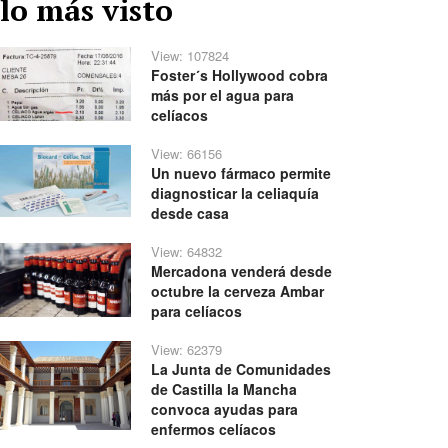
lo más visto
View: 107824
Foster´s Hollywood cobra
más por el agua para
celíacos
View: 66156
Un nuevo fármaco permite
diagnosticar la celiaquía
desde casa
View: 64832
Mercadona venderá desde
octubre la cerveza Ambar
para celíacos
View: 62379
La Junta de Comunidades
de Castilla la Mancha
convoca ayudas para
enfermos celíacos