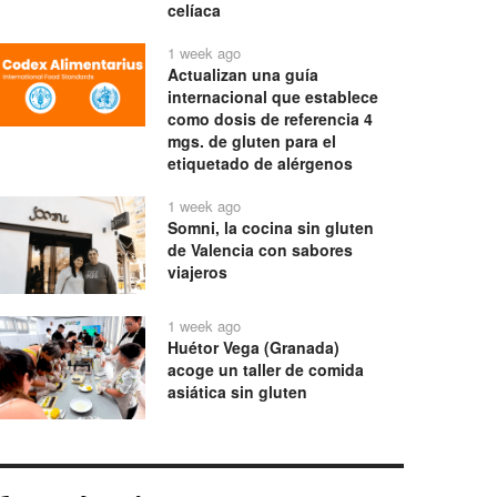
celíaca
1 week ago
Actualizan una guía
internacional que establece
como dosis de referencia 4
mgs. de gluten para el
etiquetado de alérgenos
1 week ago
Somni, la cocina sin gluten
de Valencia con sabores
viajeros
1 week ago
Huétor Vega (Granada)
acoge un taller de comida
asiática sin gluten