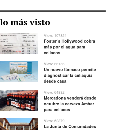
lo más visto
View: 107824
Foster´s Hollywood cobra
más por el agua para
celíacos
View: 66156
Un nuevo fármaco permite
diagnosticar la celiaquía
desde casa
View: 64832
Mercadona venderá desde
octubre la cerveza Ambar
para celíacos
View: 62379
La Junta de Comunidades