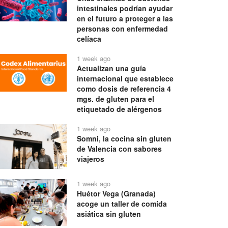
intestinales podrían ayudar
en el futuro a proteger a las
personas con enfermedad
celíaca
1 week ago
Actualizan una guía
internacional que establece
como dosis de referencia 4
mgs. de gluten para el
etiquetado de alérgenos
1 week ago
Somni, la cocina sin gluten
de Valencia con sabores
viajeros
1 week ago
Huétor Vega (Granada)
acoge un taller de comida
asiática sin gluten